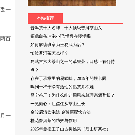
茶丢一
本站推荐
普洱茶十大名牌，十大顶级普洱茶山头
福鼎白茶冲泡小记:慢慢存慢慢喝
斤两百
如何解读班章为王易武为后？
忙波普洱茶怎么样？
易武古六大茶山之一的革登茶，口感上有何特
点？
存在于班章里的易武味，2019年的坝卡囡
喝到一杯干净有活性的熟茶并不难
昌宁茶厂！为什么能让周恩来总理亲颁奖状？
一见倾心：让信任从茶山生长
金骏眉清饮泡法 金骏眉配饮方法
岁月一
桂花普洱茶的功效与作用
2025年曼松王子山古树挑采（后山研茶社）