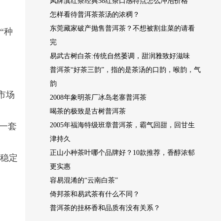
凤牌滇红茶经典58红茶口感特点怎么冲泡价格
怎样看待普洱茶茶汤的浓稠？
东莞藏家破产抛售普洱茶？不想被割韭菜的请看
“种
完
易武古树白茶:传统自然萎调，甜润雅致好滋味
普洱茶“好茶三韵”，指的是茶汤的口韵，喉韵，气
韵
市场
2008年象明茶厂冰岛老寨普洱茶
喝茶的极致是古树普洱茶
一套
2005年福海特级班章普洱茶，霸气回甜，回甘生
津持久
。
正山小种茶叶哪个品牌好？10款推荐，香醇浓郁
也稳定
更实惠
容易混淆的“云南白茶”
倚邦茶和易武茶有什么不同？
普洱茶的挂杯香和品质有没有关系？