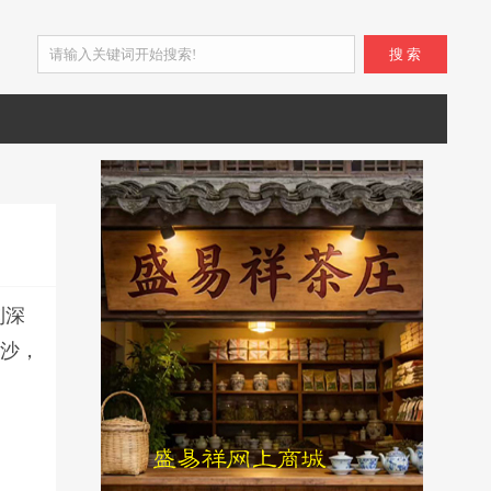
搜 索
到深
豆沙，