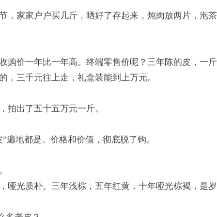
节，家家户户买几斤，晒好了存起来，炖肉放两片，泡
收购价一年比一年高。终端零售价呢？三年陈的皮，一
的，三千元往上走，礼盒装能到上万元。
陈皮，拍出了五十五万元一斤。
皮”遍地都是。价格和价值，彻底脱了钩。
。
，哑光质朴。三年浅棕，五年红黄，十年哑光棕褐，是