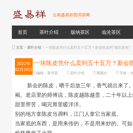
云南盛易祥普洱茶网
首页
茶叶介绍
版纳茶区
临沧茶区
主页
>
茶叶介绍
> 一块陈皮凭什么卖到五十五万？新会陈皮的“疯狂真相”
一块陈皮凭什么卖到五十五万？新会陈
2022年
02月28日
编辑：
普洱茶
茶叶介绍
围观
次
字体：
新会的陈皮，晒干后放三年，香气就出来了
褐。老店里的师傅说，陈皮越陈越贵，二十年以上
甜里带苦，喝完胃里暖洋洋。
别的地方拿陈皮当调料，江门人拿它当家底。
当家底的东西，是用来传的，不是用来炒的。可如