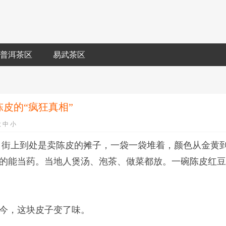
普洱茶区
易武茶区
皮的“疯狂真相”
大
中
小
。街上到处是卖陈皮的摊子，一袋一袋堆着，颜色从金黄
的能当药。当地人煲汤、泡茶、做菜都放。一碗陈皮红
今，这块皮子变了味。