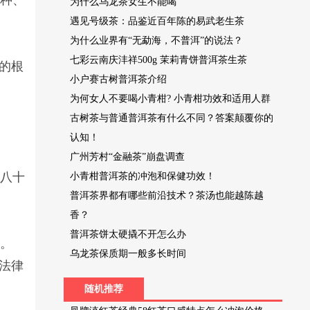
品种、
为什么乌龙茶女生不能喝
遇见号级茶：品鉴近百年陈的易武老生茶
为什么业界有“无勐海，不普洱”的说法？
七彩云南庆沣祥500g 茉莉青饼普洱茶生茶
的根
小户赛古树普洱茶介绍
为何女人不要喝小青柑? 小青柑功效和适用人群
古树茶与普通普洱茶有什么不同？答案颠覆你的
。
认知！
广州芳村“金融茶”崩盘调查
七八十
小青柑普洱茶的冲泡和保健功效！
普洱茶界都有哪些前沿技术？茶汤也能越陈越
香？
普洱茶饼太硬撬不开怎么办
丈。
乌龙茶保质期一般多长时间
法律
随机推荐