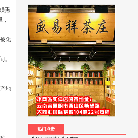
磺熏
里，
些被化
之间。
、产地
。
热门点击