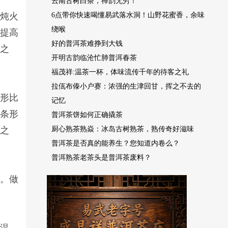
云南古树白茶，禅韵无穷！
此炖火
6点带你快速喝懂易武落水洞！山野花蜜香，余味
绕喉
过提高
好的普洱茶难挣到大钱
茶之
开明古韵临沧忙肺普洱春茶
福茂祥:温茶一杯，体味流传千年的待客之礼
拉佤布傣小户赛：浓强的生津回甘，挥之不去的
条形比
记忆
品条形
普洱茶饼如何正确撬茶
者之
厨心熟茶熟焱：冰岛古树熟茶，熟传奇好滋味
普洱茶是否真的能养生？您知道内卷么？
普洱熟茶老茶头是普洱茶废料？
味。做