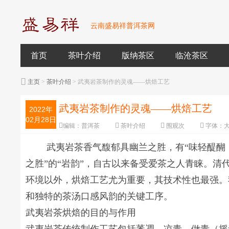
云南盛易祥普洱茶网
首页
茶叶介绍
版纳茶区
临沧茶区
主页
>
茶叶介绍
> 武夷岩茶制作的灵魂——烘焙工艺
武夷岩茶制作的灵魂——烘焙工艺
2022年
02月28日
编辑：
普洱茶
茶叶介绍
围观
次
字体：
武夷岩茶香气馥郁具幽兰之胜，有“味轻醍醐
之胜”的“岩韵”，自古以来备受爱茶之人青睐。清
环境以外，烘焙工艺尤为重要，其技术性也最强。
和独特的茶汤口感风韵的关键工序。
武夷岩茶烘焙的目的与作用