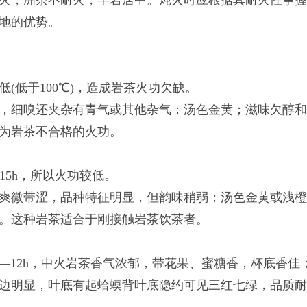
火，洲茶不耐火，半岩居中。炖火时应根据其耐火性掌
地的优势。
(低于100℃)，造成岩茶火功欠缺。
，细嗅还夹杂有青气或其他杂气；汤色金黄；滋味欠醇
为岩茶不合格的火功。
—15h，所以火功较低。
爽微带涩，品种特征明显，但韵味稍弱；汤色金黄或浅
。这种岩茶适合于刚接触岩茶饮茶者。
10—12h，中火岩茶香气浓郁，带花果、蜜糖香，杯底香佳
边明显，叶底有起蛤蟆背叶底隐约可见三红七绿，品质