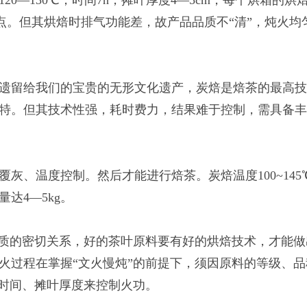
—130℃，时间7h，摊叶厚度4—5cm，每个烘箱的烘焙
的特点。但其烘焙时排气功能差，故产品品质不“清”，炖火均
遗留给我们的宝贵的无形文化遗产，炭焙是焙茶的最高
特。但其技术性强，耗时费力，结果难于控制，需具备
灰、温度控制。然后才能进行焙茶。炭焙温度100~145
达4—5kg。
品质的密切关系，好的茶叶原料要有好的烘焙技术，才能做
火过程在掌握“文火慢炖”的前提下，须因原料的等级、品
、时间、摊叶厚度来控制火功。