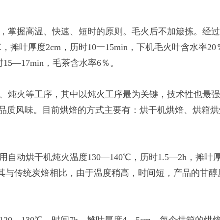
，掌握高温、快速、短时的原则。毛火后不加簸拣。经过
℃，摊叶厚度2cm，历时10一15min，下机毛火叶含水率20
时15—17min，毛茶含水率6％。
、炖火等工序，其中以炖火工序最为关键，技术性也最
的品质风味。目前烘焙的方式主要有：烘干机烘焙、烘箱烘
动烘干机炖火温度130—140℃，历时1.5—2h，摊叶厚
但其与传统炭焙相比，由于温度稍高，时间短，产品的甘醇