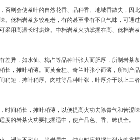
，否则会使茶叶的自然花香、品种香、地域香散失，因
味。低档岩茶多较粗老，有的甚至带有不良气味，可通
可采用高温长时烘焙。中档岩茶火功掌握在高、低档岩
有差异，如水仙、梅占等品种叶张大而肥厚，所制岩茶
稍长，摊叶稍薄。而黄金桂、奇兰叶张小而薄，所制产
间稍短，摊叶稍厚。肉桂等品种叶张，叶厚介于以上二
，时间稍长，摊叶稍薄，以便提高火功去除青气和苦涩
适度的岩茶火功要把握适中，使产品色、香、昧俱全。