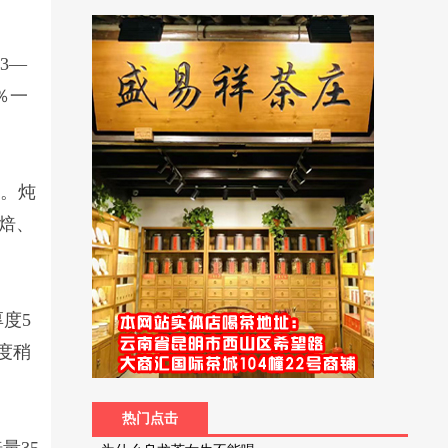
3—
％一
强。炖
焙、
度5
度稍
热门点击