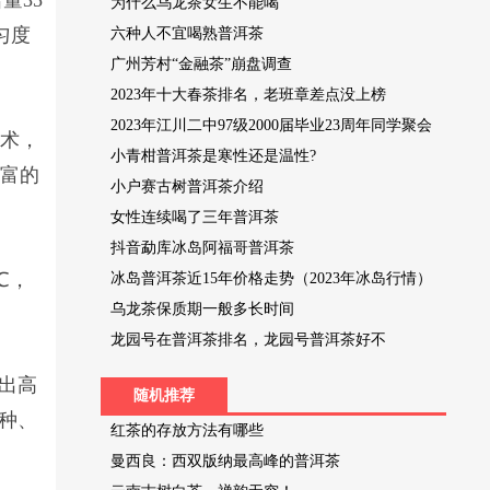
量35
为什么乌龙茶女生不能喝
匀度
六种人不宜喝熟普洱茶
广州芳村“金融茶”崩盘调查
2023年十大春茶排名，老班章差点没上榜
2023年江川二中97级2000届毕业23周年同学聚会
技术，
小青柑普洱茶是寒性还是温性?
丰富的
小户赛古树普洱茶介绍
女性连续喝了三年普洱茶
抖音勐库冰岛阿福哥普洱茶
℃，
冰岛普洱茶近15年价格走势（2023年冰岛行情）
乌龙茶保质期一般多长时间
龙园号在普洱茶排名，龙园号普洱茶好不
出高
随机推荐
种、
红茶的存放方法有哪些
曼西良：西双版纳最高峰的普洱茶