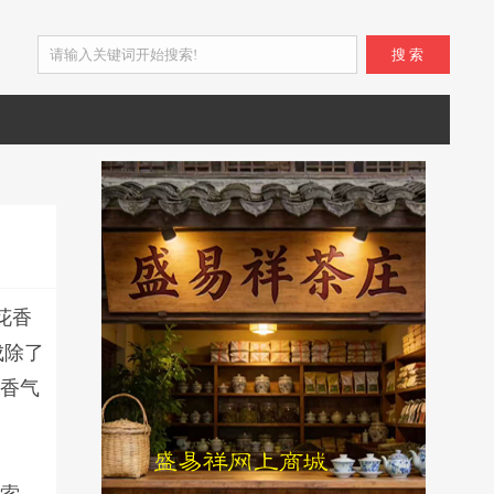
搜 索
花香
成除了
有香气