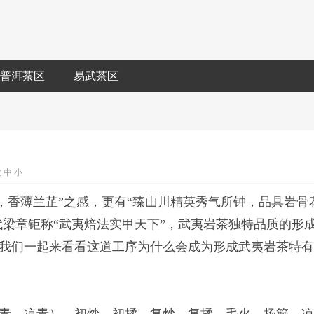
普洱茶区
易武茶区
大
中
小
，香薄兰芷”之感，更有“臻山川精英秀气所钟，品具岩骨
代梁章钜称“武夷焙法实甲天下”，武夷岩茶独特品质的形
我们一起来看看这道工序为什么会成为形成武夷岩茶特