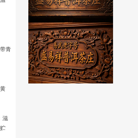
握温
和带青
橙黄
；滋
耐贮