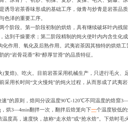
青、凉青）、初炒、初揉、复炒、复揉、毛火、扬簸、
青是诱导岩茶香味形成的基础工序，做青与炒青是岩茶品
与色泽的重要工序。
两个阶段。第一阶段初制的烘焙，具有继续破坏叶内残
，达到干燥要求；第二阶段精制的炖火使叶内内含生化
异构化作用、氧化及后熟作用。武夷岩茶因其独特的烘焙工
的“岩骨花香”和“醇厚甘滑”的品质特征。
火(复焙)、吃火。目前岩茶采用机械生产，只进行毛火、
前采用长时间“文火慢炖”的炖火过程，从而形成了武夷岩
”的原则，焙间分设温度90℃-120℃不同温度的焙窟3—
g，烘3—4min翻拌一次，翻拌后焙笼向下
一
个温度较低的
烘焙温度高，速度快，故称“走水焙”或“抢水焙”。下焙时毛