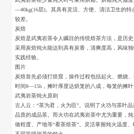
武夷岩茶在少量炖火时可采用烘箱。烘箱炖火温度120
—40kg(16层)。其具有灵活、方便、清洁卫生
较差。
炭焙
炭焙是武夷岩茶令人瞩目的传统焙茶方法，是历史
采用炭焙炖火能达到具有炭香，清爽度高，风味独
实践经验。
图片
炭焙首先必须打焙窟，操作过程包括起火、燃烧、覆
时间8—15h，摊叶厚度达烘笼的八成，每笼的摊叶量
武夷岩茶炖火原则
古人云：“茶为君，火为臣”。说明了火功与茶叶
品质的成品茶。而火功在武夷岩茶中尤为重要，炖
做程度、产地等“看茶焙茶”。灵活掌握炖火温度