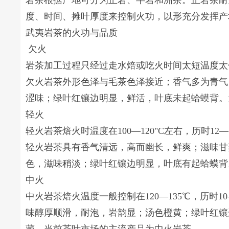
岩茶根据产地可分为正岩、半岩和洲茶。正岩茶耐
度、时间、摊叶厚度来控制火功，以形充分发挥产
武夷岩茶的火功与品质
欠火
岩茶加工过程只经过走水焙或吃火时间太短温度太低
欠火岩茶外形色泽与毛茶色泽接近；香气多为青气
涩味；绿叶红镶边明显，鲜活，叶底未起蛤蟆背。
轻火
轻火岩茶焙火时温度在100—120"C左右，历时12
轻火岩茶具有香气清远，高而幽长，鲜爽；滋味甘
色，滋味稍淡；绿叶红镶边明显，叶底有起蛤蟆背
中火
中火岩茶焙火温度一般控制在120—135℃，历时
味醇厚顺滑，耐泡，岩韵显；汤色橙黄；绿叶红镶