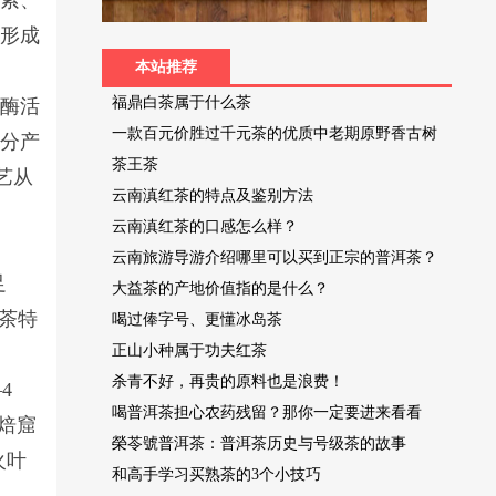
凉索、
质形成
本站推荐
福鼎白茶属于什么茶
留酶活
一款百元价胜过千元茶的优质中老期原野香古树
成分产
茶王茶
艺从
云南滇红茶的特点及鉴别方法
云南滇红茶的口感怎么样？
云南旅游导游介绍哪里可以买到正宗的普洱茶？
足
大益茶的产地价值指的是什么？
茶特
喝过俸字号、更懂冰岛茶
正山小种属于功夫红茶
杀青不好，再贵的原料也是浪费！
4
喝普洱茶担心农药残留？那你一定要进来看看
焙窟
榮苓號普洱茶：普洱茶历史与号级茶的故事
火叶
和高手学习买熟茶的3个小技巧