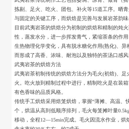
武夷岩茶传统制作工艺包括萎凋、凉青、做青（摇
拣剔、足火、吃火、团包、补火等15道工序。晒
与固定的关键工序，而烘焙是完善与发展岩茶韵味
目前武夷岩茶的烘焙分为初制的烘焙和精制的炖火
性，蒸发水分，进一步挥发青气，紧缩茶条的作用
生热物理化学变化，具有脱水糖化作用(熟化)、
而形成了高香、浓味、耐泡以及独特的茶汤口感风韵
武夷岩茶的烘焙方法
武夷岩茶初制传统的烘焙方法分为毛火(初焙)、足
火。吃火放到精制过程中进行，精制吃火是在装箱
有色香味的品质风格。
传统手工烘焙采用焙笼烘焙，掌握“薄摊、高温、快速
个，烘温从高到低顺序排列，毛火每笼摊叶量0.5k
移动，全程12—15min完成。毛火因流水作业，