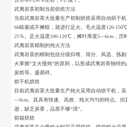
含水率约30％左右，约7成干。
武夷岩茶初制当前烘焙方法
当前武夷岩茶大批量生产初制烘焙采用自动烘干机
6h晾索或不摊晾，就进行足火。毛火温度120-150
25％。足火温度100-120℃，摊叶厚度5—6cm，历
武夷岩茶精制的炖火方法
武夷岩茶的精制包括分级归堆、筛分、风选、拣剔
火掌握“文火慢炖”的原则，以形成武夷岩茶独特
炭焙等。盛易祥。
烘干机烘焙
目前武夷岩茶大批量生产炖火采用自动烘干机，采用自
—6cm。其具有快速、高效、炖火均匀的特点。
逊，缺乏炭香，品质不够“清”。
烘箱烘焙