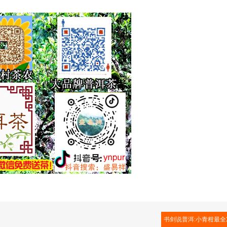
书剑说普洱:小青柑最