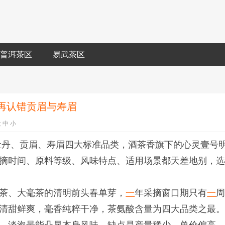
普洱茶区
易武茶区
再认错贡眉与寿眉
大
中
小
牡丹、贡眉、寿眉四大标准品类，酒茶香旗下的心灵壹号
摘时间、原料等级、风味特点、适用场景都天差地别，
茶、大毫茶的清明前头春单芽，
一
年采摘窗口期只有
一
清甜鲜爽，毫香纯粹干净，茶氨酸含量为四大品类之最