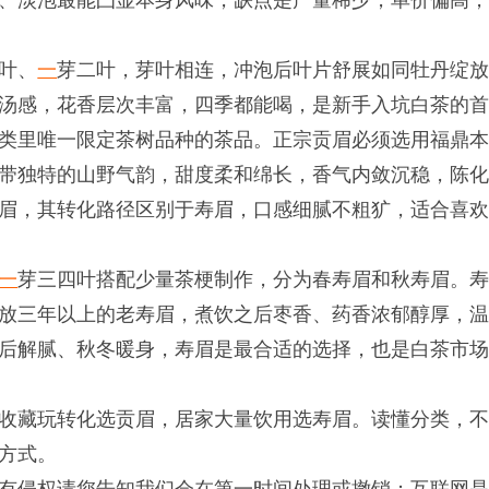
、淡泡最能凸显本身风味，缺点是产量稀少，单价偏高
叶、
一
芽二叶，芽叶相连，冲泡后叶片舒展如同牡丹绽
汤感，花香层次丰富，四季都能喝，是新手入坑白茶的
类里唯一限定茶树品种的茶品。正宗贡眉必须选用福鼎
带独特的山野气韵，甜度柔和绵长，香气内敛沉稳，陈
眉，其转化路径区别于寿眉，口感细腻不粗犷，适合喜
一
芽三四叶搭配少量茶梗制作，分为春寿眉和秋寿眉。
放三年以上的老寿眉，煮饮之后枣香、药香浓郁醇厚，
后解腻、秋冬暖身，寿眉是最合适的选择，也是白茶市
收藏玩转化选贡眉，居家大量饮用选寿眉。读懂分类，
方式。