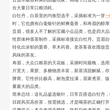
合追求极致鲜爽的品鉴玩家、高端节日送礼，冷泡
合大量日常口粮消耗。
白牡丹，白茶里的均衡型选手，采摘标准为一芽
一
时，它也拥有白毫银针的鲜爽毫香，和寿眉的醇厚
贡眉，很多人不了解的宝藏小众品类，也是四大品
性群体种菜茶制作，采摘标准接近白牡丹。贡眉自
转化出浓郁的栗香、草木药香。老茶客喜欢囤放贡
风味的茶友。
寿眉，大众口粮茶的天花板，采摘时间最晚，选用
片宽大，果胶、多糖物质丰富，新茶清甜解腻，存
脾胃。它性价比极高，耐泡度拉满，居家煮茶、饭
量最大的品类。
简单总结：送礼品鉴选银针，日常百搭选白牡丹，
目跟风买高价茶，按需挑选，才是喝茶的正确打开