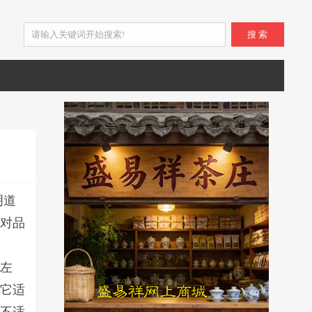
搜 索
明道
选对品
周左
。它适