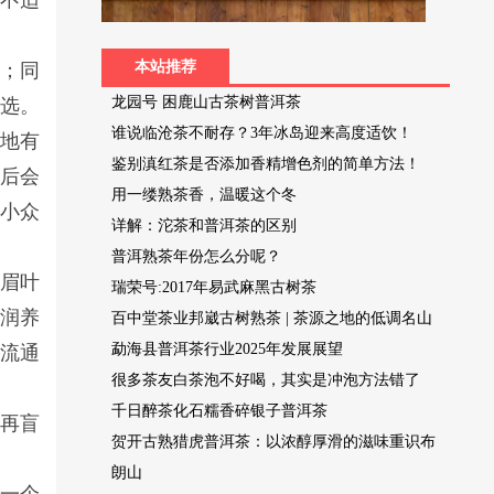
，不适
本站推荐
放；同
龙园号 困鹿山古茶树普洱茶
首选。
谁说临沧茶不耐存？3年冰岛迎来高度适饮！
本地有
鉴别滇红茶是否添加香精增色剂的简单方法！
化后会
用一缕熟茶香，温暖这个冬
欢小众
详解：沱茶和普洱茶的区别
普洱熟茶年份怎么分呢？
寿眉叶
瑞荣号:2017年易武麻黑古树茶
温润养
百中堂茶业邦崴古树熟茶 | 茶源之地的低调名山
勐海县普洱茶行业2025年发展展望
场流通
很多茶友白茶泡不好喝，其实是冲泡方法错了
千日醉茶化石糯香碎银子普洱茶
不再盲
贺开古熟猎虎普洱茶：以浓醇厚滑的滋味重识布
朗山