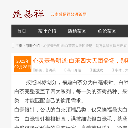
云南盛易祥普洱茶网
首页
茶叶介绍
版纳茶区
临沧茶区
主页
>
茶叶介绍
> 心灵壹号明道:白茶四大天团登场，别再认错贡眉与寿眉
心灵壹号明道:白茶四大天团登场，别
2022年
02月28日
编辑：
普洱茶
茶叶介绍
围观
次
字体：
按照国标划分，福鼎白茶分为白毫银针、白
白茶完整覆盖了四大系列，每一类的茶树品种、采
类，才能匹配自己的饮用需求。
白毫银针，公认的白茶顶端品类，仅采摘福鼎大白
右。白毫银针根根挺直，满披细密银白毫毛，茶汤