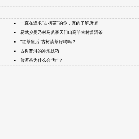
一直在追求“古树茶”的你，真的了解所谓
易武乡曼乃村马叭寨天门山高竿古树普洱茶
“红茶皇后”古树滇茶好喝吗？
古树普洱的冲泡技巧
普洱茶为什么会“甜”？