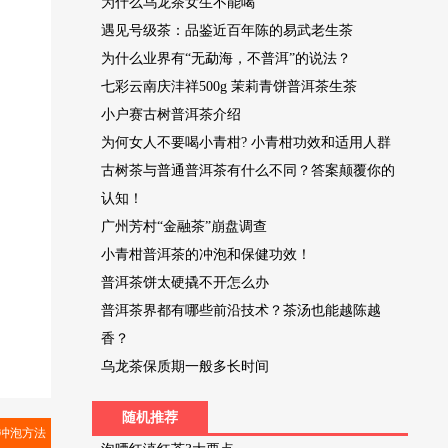
为什么乌龙茶女生不能喝
遇见号级茶：品鉴近百年陈的易武老生茶
为什么业界有“无勐海，不普洱”的说法？
七彩云南庆沣祥500g 茉莉青饼普洱茶生茶
小户赛古树普洱茶介绍
为何女人不要喝小青柑? 小青柑功效和适用人群
古树茶与普通普洱茶有什么不同？答案颠覆你的
认知！
广州芳村“金融茶”崩盘调查
小青柑普洱茶的冲泡和保健功效！
普洱茶饼太硬撬不开怎么办
普洱茶界都有哪些前沿技术？茶汤也能越陈越
香？
乌龙茶保质期一般多长时间
随机推荐
全冲泡方法